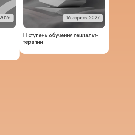
 2026
16 апреля 2027
III ступень обучения гештальт-
терапии