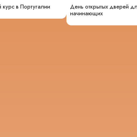
 курс в Португалии
День открытых дверей д
начинающих