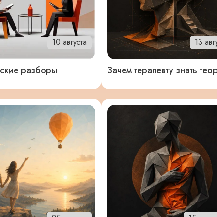
10 августа
13 авг
ские разборы
Зачем терапевту знать те