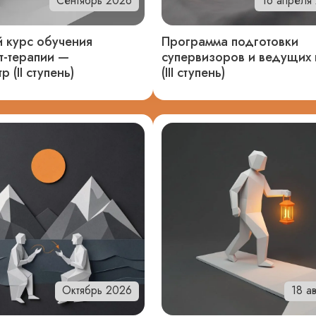
Сентябрь 2026
16 апреля
 курс обучения
Программа подготовки
т-терапии —
супервизоров и ведущих 
р (II ступень)
(III ступень)
Октябрь 2026
18 ав