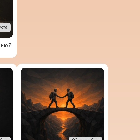
уста
орию?