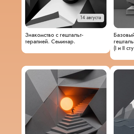
14 августа
Знакомство с гештальт-
Базовый
терапией. Семинар.
гешталь
(I и II с