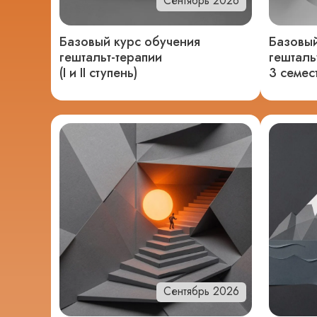
Сентябрь 2026
Базовый курс обучения
Базовый
гештальт-терапии
гешталь
(I и II ступень)
3 семест
Сентябрь 2026