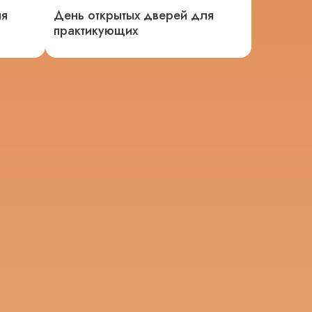
ля
День открытых дверей для
практикующих