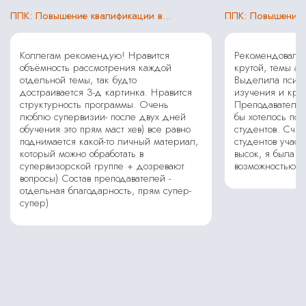
ППК: Повышение квалификации в...
ППК: Повышение к
Коллегам рекомендую! Нравится
Рекомендовала 
объёмность рассмотрения каждой
крутой, темы ак
отдельной темы, так будто
Выделила психо
достраивается 3-д картинка. Нравится
изучения и кри
структурность программы. Очень
Преподаватели 
люблю супервизии- после двух дней
бы хотелось по
обучения это прям маст хев) все равно
студентов. Счит
поднимается какой-то личный материал,
студентов участ
который можно обработать в
высок, я была 
супервизорской группе + дозревают
возможностью уч
вопросы) Состав преподавателей -
отдельная благодарность, прям супер-
супер)