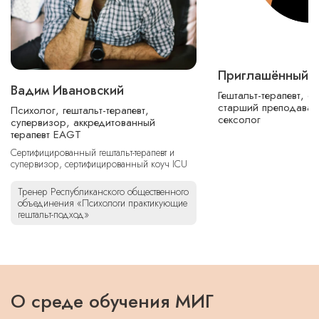
Приглашённый п
Вадим Ивановский
Гештальт-терапевт, с
старший преподавате
Психолог, гештальт-терапевт,
сексолог
супервизор, аккредитованный
терапевт EAGT
Сертифицированный гештальт-терапевт и
супервизор, сертифицированный коуч ICU
Тренер Республиканского общественного
объединения «Психологи практикующие
гештальт-подход»
О среде обучения МИГ