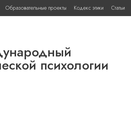
Образовательные проекты
Кодекс этики
Статьи
дународный
ческой психологии