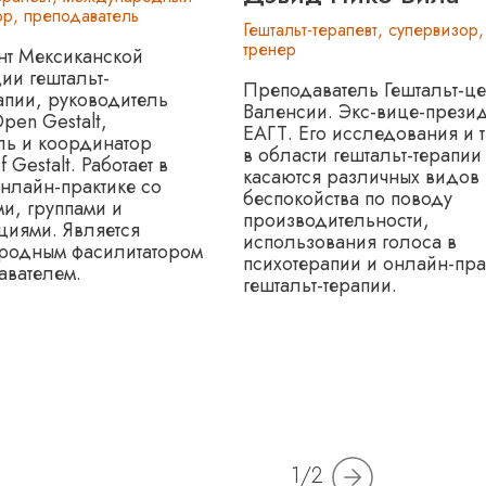
ор, преподаватель
Гештальт-терапевт, супервизор,
тренер
т Мексиканской
ии гештальт-
Преподаватель Гештальт-це
апии, руководитель
Валенсии. Экс-вице-прези
pen Gestalt,
ЕАГТ. Его исследования и 
ль и координатор
в области гештальт-терапии
 Gestalt. Работает в
касаются различных видов
онлайн-практике со
беспокойства по поводу
и, группами и
производительности,
циями. Является
использования голоса в
родным фасилитатором
психотерапии и онлайн-пра
авателем.
гештальт-терапии.
1/2