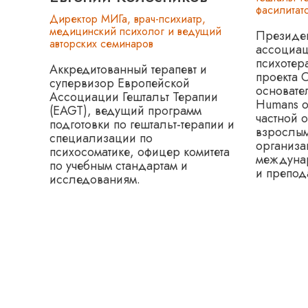
фасилитат
Директор МИГа, врач-психиатр,
медицинский психолог и ведущий
Президен
авторских семинаров
ассоциац
психотер
Аккредитованный терапевт и
проекта O
супервизор Европейской
основате
Ассоциации Гештальт Терапии
Humans of
(EAGT), ведущий программ
частной 
подготовки по гештальт-терапии и
взрослым
специализации по
организа
психосоматике, офицер комитета
междуна
по учебным стандартам и
и препод
исследованиям.