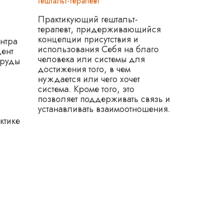
Гештальт-терапевт
Практикующий гештальт-
терапевт, придерживающийся
концепции присутствия и
Лорен
нтра
использования Себя на благо
дент
человека или системы для
Психолог 
труды
достижения того, в чем
Соучреди
нуждается или чего хочет
Междуна
система. Кроме того, это
гештальт
позволяет поддерживать связь и
стремятс
устанавливать взаимоотношения.
для тера
ктике
обучения
проблема
межсект
основан
антиколо
антираси