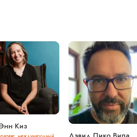
 Энн Киз
Дэвид Пико Вила
терапевт, международный