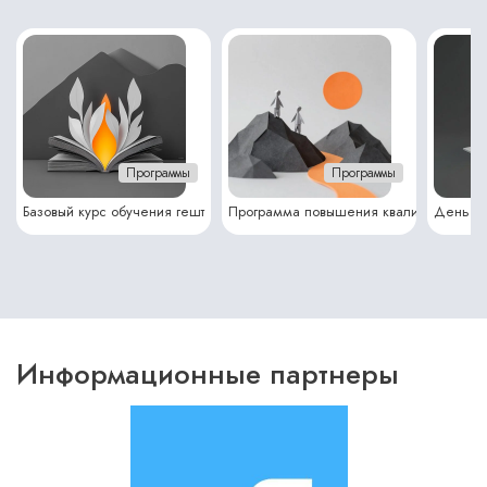
Программы
Программы
Базовый курс обучения гешт
Программа повышения квалиф
День от
Информационные партнеры