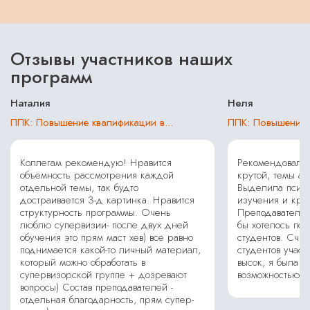
Отзывы участников наших
программ
Наталия
Неля
ППК: Повышение квалификации в...
ППК: Повышение к
Коллегам рекомендую! Нравится
Рекомендовала 
объёмность рассмотрения каждой
крутой, темы ак
отдельной темы, так будто
Выделила психо
достраивается 3-д картинка. Нравится
изучения и кри
структурность программы. Очень
Преподаватели 
люблю супервизии- после двух дней
бы хотелось по
обучения это прям маст хев) все равно
студентов. Счит
поднимается какой-то личный материал,
студентов участ
который можно обработать в
высок, я была 
супервизорской группе + дозревают
возможностью уч
вопросы) Состав преподавателей -
отдельная благодарность, прям супер-