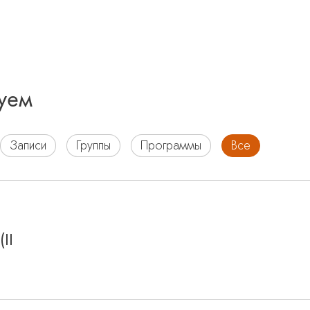
уем
Записи
Группы
Программы
Все
II