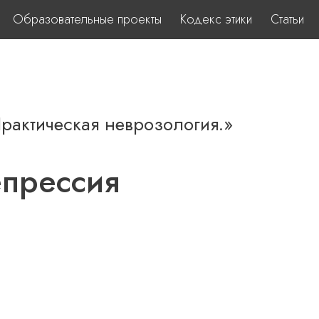
Образовательные проекты
Кодекс этики
Статьи
Практическая неврозология.»
епрессия