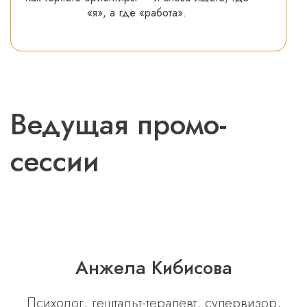
«я», а где «работа».
Ведущая
промо-
сессии
Анжела Кибисова
Психолог, гештальт-терапевт, супервизор,