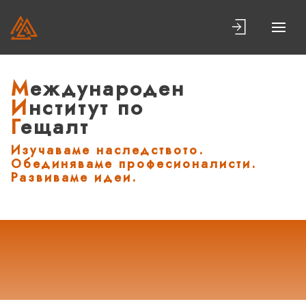
Международен
Институт по
Гещалт
Изучаваме наследството.
Обединяваме професионалисти.
Развиваме идеи.