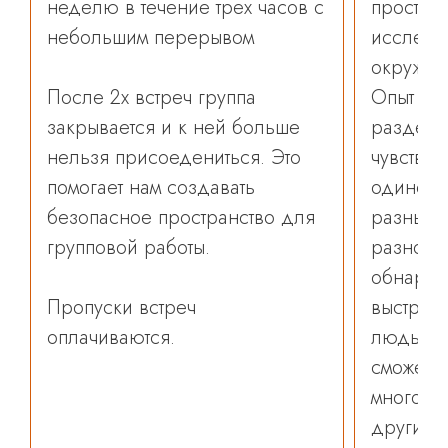
неделю в течение трех часов с
простра
небольшим перерывом
исследо
окружен
После 2х встреч группа
Опыт уча
закрывается и к ней больше
разделя
нельзя присоедениться. Это
чувствов
помогает нам создавать
одиноки
безопасное пространство для
разные, 
групповой работы.
разнооб
обнаружи
Пропуски встреч
выстраи
оплачиваются.
людьми.
сможете
многое 
другими,