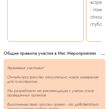
встреч г
- поможе
отношен
глубоко 
Общие правила участия в Миг.Мероприятиях
Уважаемые участники!
Онлайн-пространство относительно новое измерение
для психотерапии.
Мы разработали эти рекомендации с учетом опыта
проведенных проектов.
Выполнение
таких
простых правил - это
действительно
важное условие работы группы.