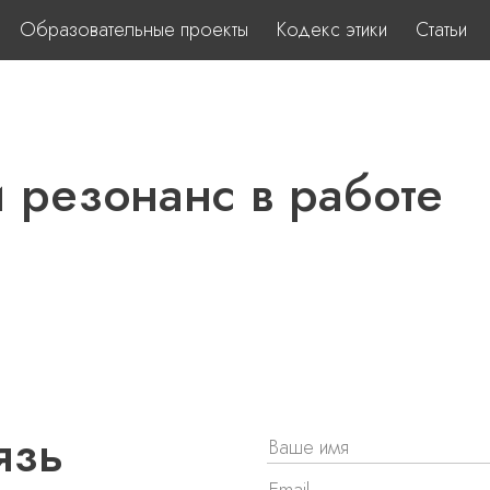
Образовательные проекты
Кодекс этики
Статьи
 резонанс в работе
язь