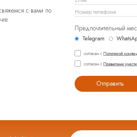
 свяжемся с вами по
чте.
Предпочтительный ме
Telegram
WhatsA
согласен с
Политикой конфи
согласен с
Правилами участи