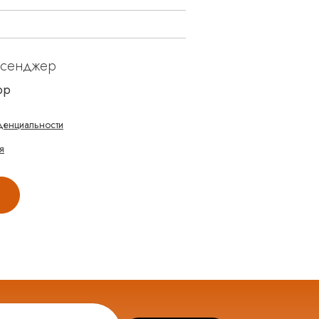
ссенджер
pp
денциальности
я