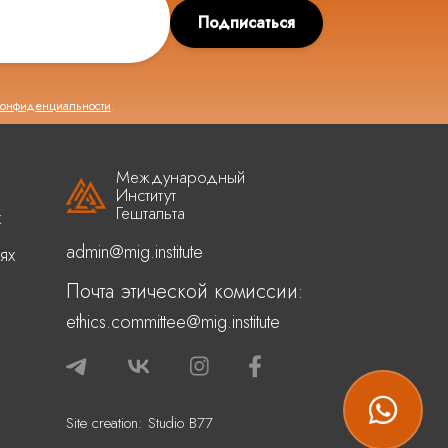
Подписаться
конфиденциальности
.
Международный
Институт
Гештальта
х
admin@mig.institute
ях
Почта этической комиссии:
ethics.committee@mig.institute
Site creation:
Studio B77