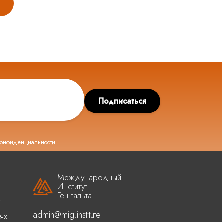
Подписаться
конфиденциальности
.
Международный
Институт
Гештальта
х
admin@mig.institute
ях