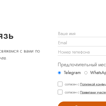
язь
 свяжемся с вами по
чте.
Предпочтительный ме
Telegram
WhatsA
согласен с
Политикой конфи
согласен с
Правилами участи