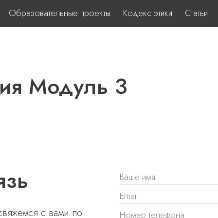
Образовательные проекты
Кодекс этики
Статьи
гия Модуль 3
язь
 свяжемся с вами по