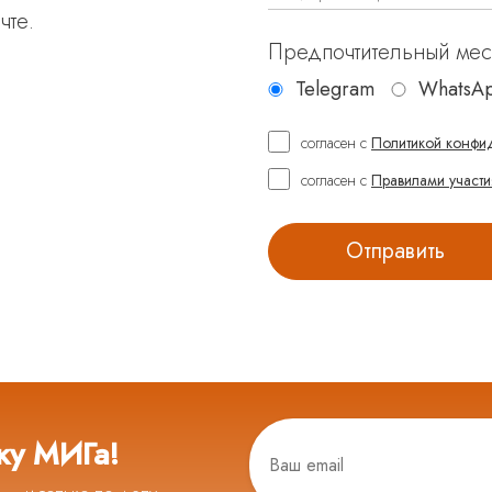
чте.
Предпочтительный ме
Telegram
WhatsA
согласен с
Политикой конфи
согласен с
Правилами участи
ку МИГа!