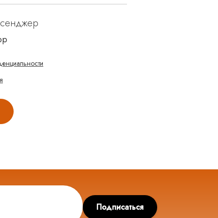
ссенджер
pp
денциальности
я
Подписаться