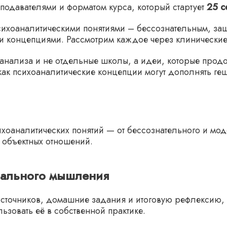
реподавателями и форматом
курса,
который стартует
25 с
сихоаналитическими понятиями – бессознательным, за
и концепциями. Рассмотрим каждое через клинически
хоанализа и не отдельные школы, а идеи, которые про
как психоаналитические концепции могут дополнять геш
хоаналитических понятий — от бессознательного и мод
 объектных отношений.
нального мышления
сточников, домашние задания и итоговую рефлексию, 
ьзовать её в собственной практике.