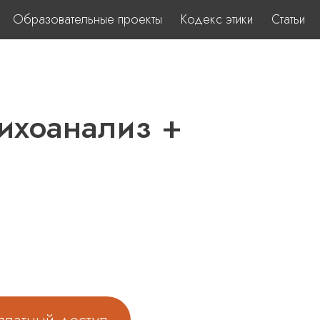
Образовательные проекты
Кодекс этики
Статьи
сихоанализ +