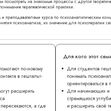
 посмотреть на знакомые процессы с другой теоретичес
понимание терапевтической практики.
ом и преподавателями курса по психоаналитическим кон
ятия психоанализа, их значение для психотерапии сейч
Для кого этот сем
помогают по-новому
Для студентов гешт
нтакта в гештальт-
понимать психоана
ориентироваться в
могут расширить
Для начинающих и 
са
стремящихся углуби
 пересекаются, а где
и расширить своё 