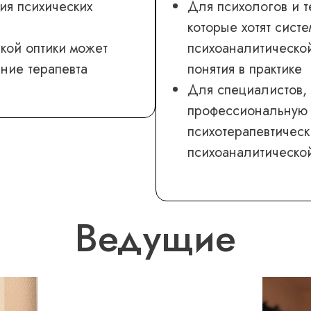
ия психических
Для психологов и т
которые хотят сист
кой оптики может
психоаналитической
ние терапевта
понятия в практике
Для специалистов,
профессиональную 
психотерапевтичес
психоаналитическо
Ведущие