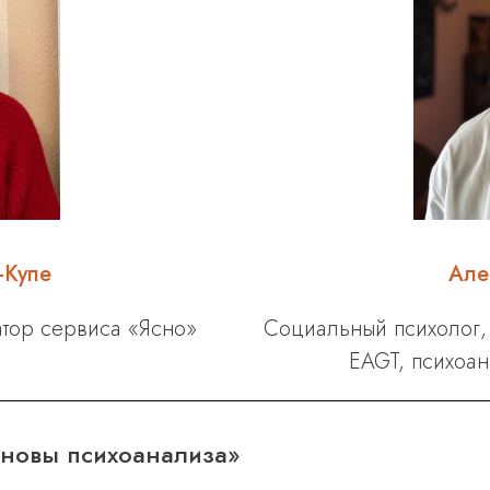
-Купе
Але
атор сервиса «Ясно»
Социальный психолог, 
EAGT, психоан
сновы психоанализа»