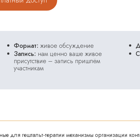
сплатный доступ
Формат:
живое обсуждение
Д
Запись:
нам ценно ваше живое
С
присутствие – запись пришлём
участникам
ные для гештальт-терапии механизмы организации конта