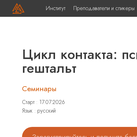
Институт
Преподаватели и спикеры
Цикл контакта: п
гештальт
Семинары
Старт : 17.07.2026
Язык : русский