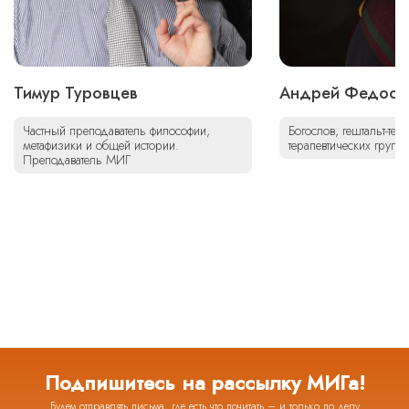
Тимур Туровцев
Андрей Федосо
Частный преподаватель философии,
Богослов, гештальт-тер
метафизики и общей истории.
терапевтических групп
Преподаватель МИГ
Подпишитесь на рассылку МИГа!
Будем отправлять письма, где есть что почитать – и только по делу