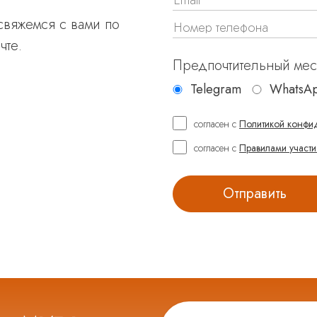
 свяжемся с вами по
чте.
Предпочтительный ме
Telegram
WhatsA
согласен с
Политикой конфи
согласен с
Правилами участи