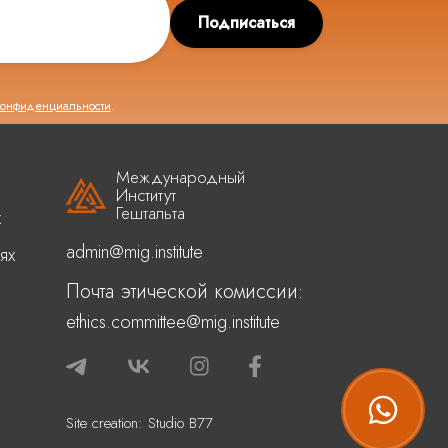
Подписаться
конфиденциальности
.
Международный
Институт
Гештальта
х
admin@mig.institute
ях
Почта этической комиссии:
ethics.committee@mig.institute
Site creation:
Studio B77