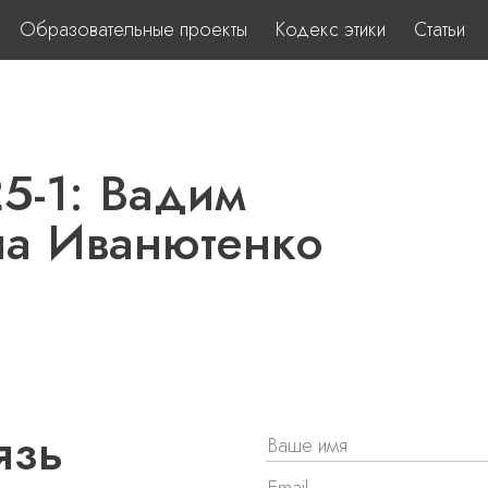
Образовательные проекты
Кодекс этики
Статьи
5-1: Вадим
на Иванютенко
язь