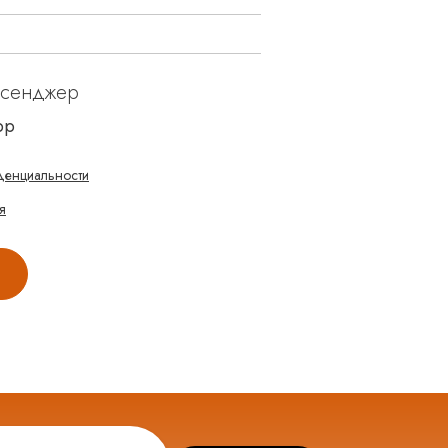
ссенджер
pp
денциальности
я