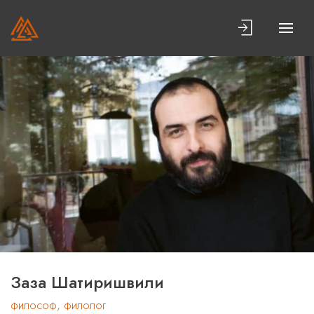
Заза Шатиришвили
философ, филолог