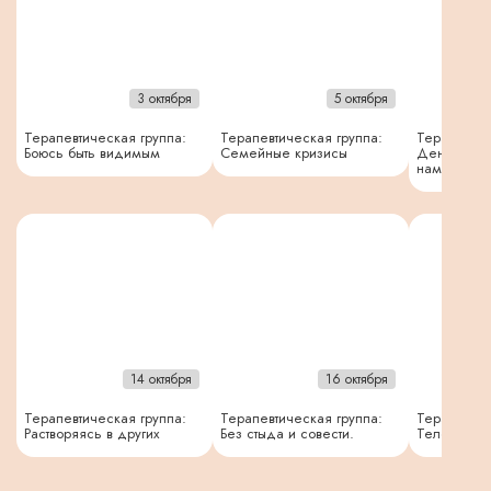
3 октября
5 октября
Терапевтическая группа:
Терапевтическая группа:
Терапевтич
Боюсь быть видимым
Семейные кризисы
Деньги и т
нами
14 октября
16 октября
Терапевтическая группа:
Терапевтическая группа:
Терапевтич
Растворяясь в других
Без стыда и совести.
Тело. Еда.