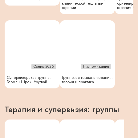
клинической гештальт-
ориентиров
терапии
терапия Ру
Осень 2026
Лист ожидания
Супервизорская группа.
Групповая гештальт-терапия:
Герман Шрек, Уругвай
теория и практика
Терапия и супервизия: группы