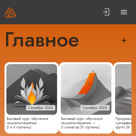
Главное
Сентябрь 2026
Сентябрь 2026
Базовый курс обучения
Базовый курс обучения
Программа 
гештальт-терапии
гештальт-терапии —
супервизор
(I и II ступень)
3 семестр (II ступень)
групп (III с