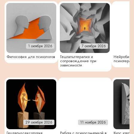
1 октября 2026
7 октября 2026
Философия для психологов
Гештальт-терапия и
Нейробиоло
сопровождение при
психотерап
зависимости
29 октября 2026
11 ноября 2026
Гештальт-сексология
Работа с психосоматикой в
Курс «теле