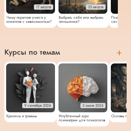
17 августа
25 августа
Чему терапевт учится у
Выбрать себя или выбрать
Психосомат
клиентов с зависимостью?
отношения?
сессия и с
Курсы по темам
9 сентября 2026
3 июня 2026
2
Кризисы и травмы
Углубленный курс
Основы пс
психиатрии для психологов