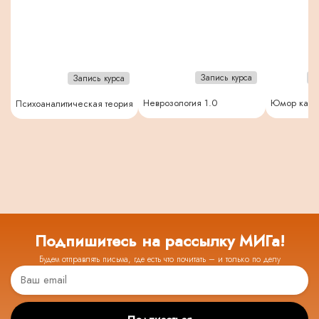
Запись курса
З
Запись курса
Неврозология 1.0
Юмор как п
Психоаналитическая теория
Подпишитесь на рассылку МИГа!
Будем отправлять письма, где есть что почитать – и только по делу