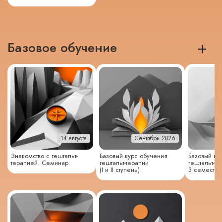
Базовое обучение
14 августа
Сентябрь 2026
Знакомство с гештальт-
Базовый курс обучения
Базовый ку
терапией. Семинар.
гештальт-терапии
гештальт-т
(I и II ступень)
3 семестр (